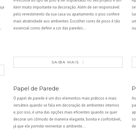
A escolha do tipo de piso a ser implantado no seu projeto é um
Ap
oja
item muito importante na decoração. Além de ser responsável
se
pelo revestimento da sua casa ou apartamento o piso confere
lu
mais atratividade aos ambientes. Escolher cores de pisos é tão
um
.
essencial como definir a cor das paredes…
ou
SAIBA MAIS
Papel de Parede
P
O papel de parede é um dos elementos mais práticos e mais
As
versáteis quando se fala em decoração de ambientes internos
pa
e, por isso, é uma das opções mais eficientes quando se quer
ap
decorar um cômodo de maneira elegante, bonita e confortável,
so
já que ele permite reinventar o ambiente…
de