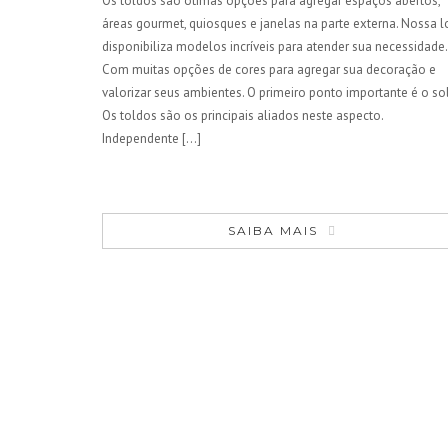
Os toldos são ótimas opções para agregar espaços abertos,
áreas gourmet, quiosques e janelas na parte externa. Nossa l
disponibiliza modelos incríveis para atender sua necessidade.
Com muitas opções de cores para agregar sua decoração e
valorizar seus ambientes. O primeiro ponto importante é o sol
Os toldos são os principais aliados neste aspecto.
Independente [...]
SAIBA MAIS