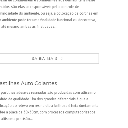
esar de contribuírem e somarem-se aos demais itens neste
ntidos, são elas as responsáveis pelo controle de
minosidade do ambiente, ou seja, a colocação de cortinas em
 ambiente pode ter uma finalidade funcional ou decorativa,
 até mesmo ambas as finalidades…
SAIBA MAIS
astilhas Auto Colantes
 pastilhas adesivas resinadas são produzidas com altíssimo
drão de qualidade. Um dos grandes diferenciais é que a
licação do relevo em resina ultra-brilhosa é feita diretamente
bre a placa de 30x30cm, com processos computadorizados
 altíssima precisão…